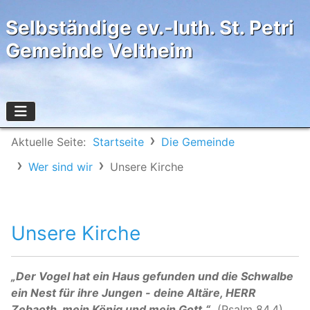
Selbständige ev.-luth. St. Petri
Gemeinde Veltheim
Aktuelle Seite:
Startseite
Die Gemeinde
Wer sind wir
Unsere Kirche
Unsere Kirche
„Der Vogel hat ein Haus gefunden und die Schwalbe
ein Nest für ihre Jungen - deine Altäre, HERR
Zebaoth, mein König und mein Gott.“
(Psalm 84,4)