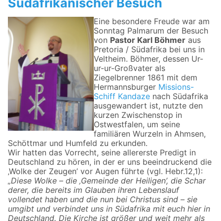
Südafrikanischer Besuch
Eine besondere Freude war am
Sonntag Palmarum der Besuch
von
Pastor Karl Böhmer
aus
Pretoria / Südafrika bei uns in
Veltheim. Böhmer, dessen Ur-
ur-ur-Großvater als
Ziegelbrenner 1861 mit dem
Hermannsburger
Missions-
Schiff Kandaze
nach Südafrika
ausgewandert ist, nutzte den
kurzen Zwischenstop in
Ostwestfalen, um seine
familiären Wurzeln in Ahmsen,
Schöttmar und Humfeld zu erkunden.
Wir hatten das Vorrecht, seine allererste Predigt in
Deutschland zu hören, in der er uns beeindruckend die
‚Wolke der Zeugen’ vor Augen führte (vgl. Hebr.12,1):
„Diese Wolke – die ‚Gemeinde der Heiligen’, die Schar
derer, die bereits im Glauben ihren Lebenslauf
vollendet haben und die nun bei Christus sind – sie
umgibt und verbindet uns in Südafrika mit euch hier in
Deutschland. Die Kirche ist größer und weit mehr als