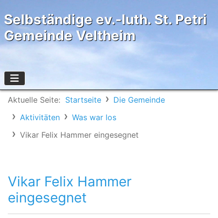
Selbständige ev.-luth. St. Petri
Gemeinde Veltheim
Aktuelle Seite:
Startseite
Die Gemeinde
Aktivitäten
Was war los
Vikar Felix Hammer eingesegnet
Vikar Felix Hammer
eingesegnet